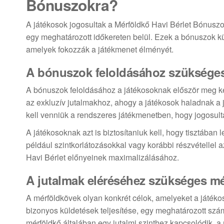
Bónuszokra?
A játékosok jogosultak a Mérföldkő Havi Bérlet Bónuszokra
egy meghatározott időkereten belül. Ezek a bónuszok kül
amelyek fokozzák a játékmenet élményét.
A bónuszok feloldásához szükséges
A bónuszok feloldásához a játékosoknak először meg kell
az exkluzív jutalmakhoz, ahogy a játékosok haladnak a já
kell venniük a rendszeres játékmenetben, hogy jogosul
A játékosoknak azt is biztosítaniuk kell, hogy tisztába
például szintkorlátozásokkal vagy korábbi részvétellel 
Havi Bérlet előnyeinek maximalizálásához.
A jutalmak eléréséhez szükséges m
A mérföldkövek olyan konkrét célok, amelyeket a játéko
bizonyos küldetések teljesítése, egy meghatározott sz
mérföldkő általában egy jutalmi szinthez kapcsolódik, 