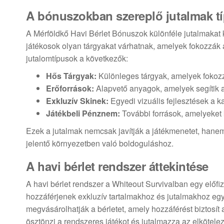
A bónuszokban szereplő jutalmak t
A Mérföldkő Havi Bérlet Bónuszok különféle jutalmakat
játékosok olyan tárgyakat várhatnak, amelyek fokozzák a
jutalomtípusok a következők:
Hős Tárgyak:
Különleges tárgyak, amelyek fokozzá
Erőforrások:
Alapvető anyagok, amelyek segítik az
Exkluzív Skinek:
Egyedi vizuális fejlesztések a k
Játékbeli Pénznem:
További források, amelyeket k
Ezek a jutalmak nemcsak javítják a játékmenetet, hanem
jelentő környezetben való boldoguláshoz.
A havi bérlet rendszer áttekintése
A havi bérlet rendszer a Whiteout Survivalban egy előfi
hozzáférjenek exkluzív tartalmakhoz és jutalmakhoz eg
megvásárolhatják a bérletet, amely hozzáférést biztosí
ösztönzi a rendszeres játékot és jutalmazza az elkötelez