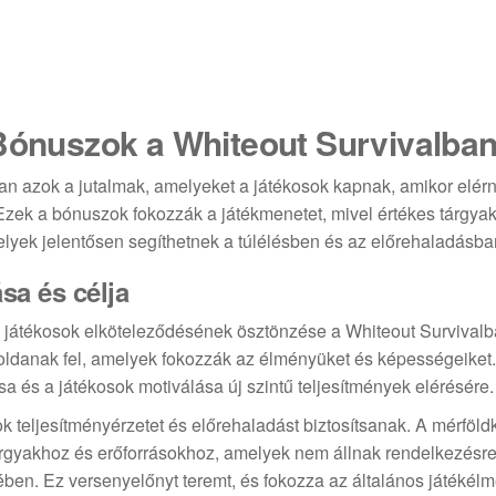
 Bónuszok a Whiteout Survivalba
an azok a jutalmak, amelyeket a játékosok kapnak, amikor elér
 Ezek a bónuszok fokozzák a játékmenetet, mivel értékes tárgyak
elyek jelentősen segíthetnek a túlélésben és az előrehaladásba
a és célja
a játékosok elköteleződésének ösztönzése a Whiteout Survival
 oldanak fel, amelyek fokozzák az élményüket és képességeiket
a és a játékosok motiválása új szintű teljesítmények elérésére.
k teljesítményérzetet és előrehaladást biztosítsanak. A mérföl
tárgyakhoz és erőforrásokhoz, amelyek nem állnak rendelkezésr
ben. Ez versenyelőnyt teremt, és fokozza az általános játékélm