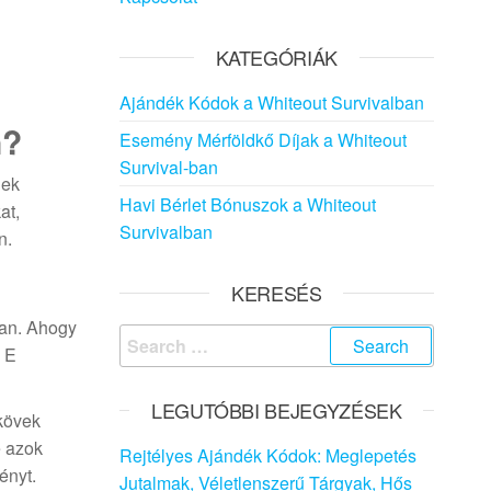
KATEGÓRIÁK
Ajándék Kódok a Whiteout Survivalban
n?
Esemény Mérföldkő Díjak a Whiteout
Survival-ban
nek
Havi Bérlet Bónuszok a Whiteout
at,
Survivalban
n.
KERESÉS
ban. Ahogy
Search
. E
for:
LEGUTÓBBI BEJEGYZÉSEK
dkövek
e azok
Rejtélyes Ajándék Kódok: Meglepetés
ényt.
Jutalmak, Véletlenszerű Tárgyak, Hős