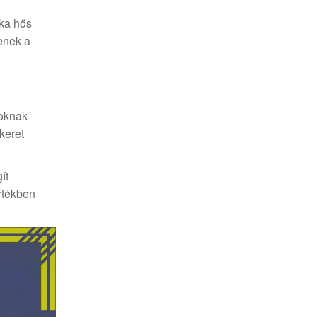
tka hős
jenek a
soknak
keret
ít
értékben