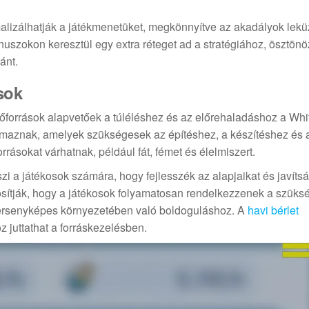
malizálhatják a játékmenetüket, megkönnyítve az akadályok lek
nuszokon keresztül egy extra réteget ad a stratégiához, ösztön
ánt.
sok
őforrások alapvetőek a túléléshez és az előrehaladáshoz a Whi
almaznak, amelyek szükségesek az építéshez, a készítéshez és 
rrásokat várhatnak, például fát, fémet és élelmiszert.
i a játékosok számára, hogy fejlesszék az alapjaikat és javíts
osítják, hogy a játékosok folyamatosan rendelkezzenek a szüks
versenyképes környezetében való boldoguláshoz. A
havi bérlet
z juttathat a forráskezelésben.