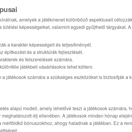
ípusai
 kínálnak, amelyek a játékmenet különböző aspektusait célozzá
 túlélési képességeiket, valamint egyedi gyűjthető tárgyakat. A 
k a karakter képességeit és teljesítményét.
 építkezést és a struktúrák fejlesztését.
arakterek és felszerelések számára.
ülönféle játékbeli vásárlásokra lehet költeni.
 a játékosok számára a szükséges eszközöket is biztosítják a k
zetés alapú modell, amely lehetővé teszi a játékosok számára, 
y meghatározott díj ellenében. A játékosok minden hónap elején
t a mérföldkő bónuszokhoz, ahogy haladnak a játékban. Ez a ren
ettséget.