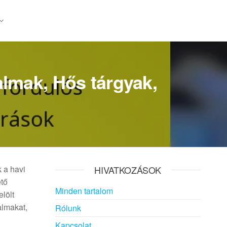
almak, Hős tárgyak,
 a havi
HIVATKOZÁSOK
ető
Minden tartalom
elölt
almakat,
Rólunk
Kapcsolat