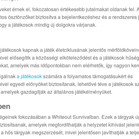
veket érnek el, fokozatosan értékesebb jutalmakat oldanak fel. 
tos ösztönzőket biztosítva a bejelentkezéshez és a rendszeres 
ogy a játékosok mindig új dolgokra várjanak.
átékosok kapnak a játék életciklusának jelentős mérföldkövei
el elősegítik a közösségi elköteleződést és a játékosok hűség
sokat, amelyek más időpontokban nem elérhetők, így nagyon ker
olgálnak
a játékosok
számára a folyamatos támogatásukért és
mivel egyedi előnyöket biztosítanak, lehetővé téve a játékosok 
, amelyek gazdagítják az általános játékélményüket.
ben
ségeinek fokozásában a Whiteout Survivalban. Ezek a tárgyak 
tosítsanak, amelyek megfordíthatják a helyzetet kihívást jelent
 a hős tárgyak megszerzését, mivel jelentősen javíthatják a telj