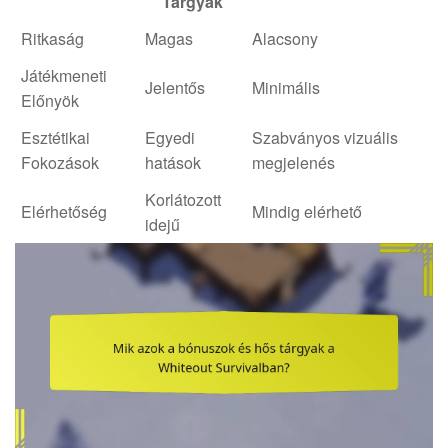
Tárgyak
Ritkaság
Magas
Alacsony
Játékmeneti
Jelentős
Minimális
Előnyök
Esztétikai
Egyedi
Szabványos vizuális
Fokozások
hatások
megjelenés
Korlátozott
Elérhetőség
Mindig elérhető
idejű