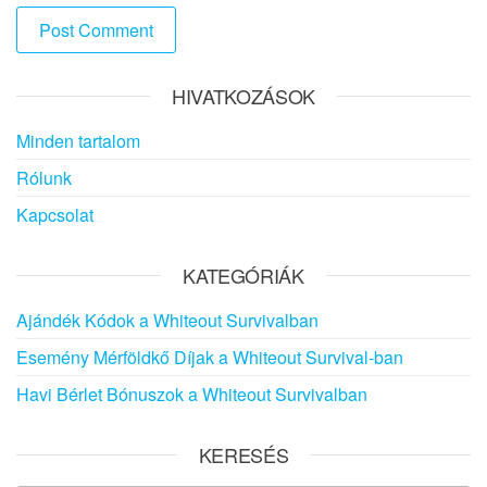
HIVATKOZÁSOK
Minden tartalom
Rólunk
Kapcsolat
KATEGÓRIÁK
Ajándék Kódok a Whiteout Survivalban
Esemény Mérföldkő Díjak a Whiteout Survival-ban
Havi Bérlet Bónuszok a Whiteout Survivalban
KERESÉS