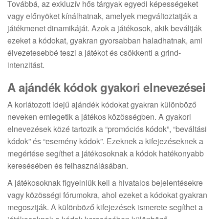
Továbbá, az exkluzív hős tárgyak egyedi képességeket
vagy előnyöket kínálhatnak, amelyek megváltoztatják a
játékmenet dinamikáját. Azok a játékosok, akik beváltják
ezeket a kódokat, gyakran gyorsabban haladhatnak, ami
élvezetesebbé teszi a játékot és csökkenti a grind-
intenzitást.
A ajándék kódok gyakori elnevezései
A korlátozott idejű ajándék kódokat gyakran különböző
neveken emlegetik a játékos közösségben. A gyakori
elnevezések közé tartozik a “promóciós kódok”, “beváltási
kódok” és “esemény kódok”. Ezeknek a kifejezéseknek a
megértése segíthet a játékosoknak a kódok hatékonyabb
keresésében és felhasználásában.
A játékosoknak figyelniük kell a hivatalos bejelentésekre
vagy közösségi fórumokra, ahol ezeket a kódokat gyakran
megosztják. A különböző kifejezések ismerete segíthet a