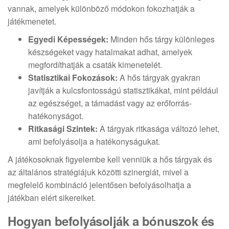
vannak, amelyek különböző módokon fokozhatják a
játékmenetet.
Egyedi Képességek:
Minden hős tárgy különleges
készségeket vagy hatalmakat adhat, amelyek
megfordíthatják a csaták kimenetelét.
Statisztikai Fokozások:
A hős tárgyak gyakran
javítják a kulcsfontosságú statisztikákat, mint például
az egészséget, a támadást vagy az erőforrás-
hatékonyságot.
Ritkasági Szintek:
A tárgyak ritkasága változó lehet,
ami befolyásolja a hatékonyságukat.
A játékosoknak figyelembe kell venniük a hős tárgyak és
az általános stratégiájuk közötti szinergiát, mivel a
megfelelő kombináció jelentősen befolyásolhatja a
játékban elért sikereiket.
Hogyan befolyásolják a bónuszok és