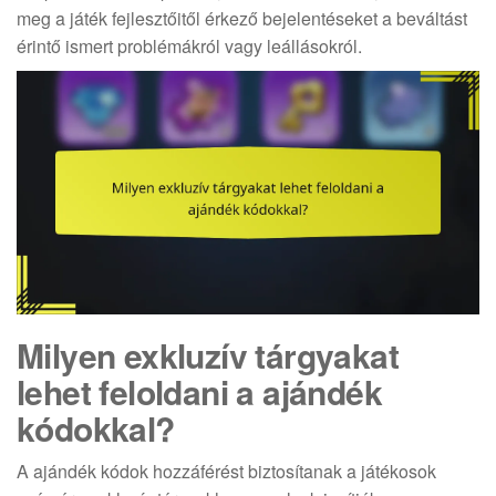
meg a játék fejlesztőitől érkező bejelentéseket a beváltást
érintő ismert problémákról vagy leállásokról.
Milyen exkluzív tárgyakat
lehet feloldani a ajándék
kódokkal?
A ajándék kódok hozzáférést biztosítanak a játékosok