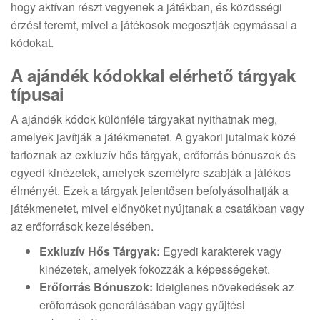
hogy aktívan részt vegyenek a játékban, és közösségi
érzést teremt, mivel a játékosok megosztják egymással a
kódokat.
A ajándék kódokkal elérhető tárgyak
típusai
A ajándék kódok különféle tárgyakat nyithatnak meg,
amelyek javítják a játékmenetet. A gyakori jutalmak közé
tartoznak az exkluzív hős tárgyak, erőforrás bónuszok és
egyedi kinézetek, amelyek személyre szabják a játékos
élményét. Ezek a tárgyak jelentősen befolyásolhatják a
játékmenetet, mivel előnyöket nyújtanak a csatákban vagy
az erőforrások kezelésében.
Exkluzív Hős Tárgyak:
Egyedi karakterek vagy
kinézetek, amelyek fokozzák a képességeket.
Erőforrás Bónuszok:
Ideiglenes növekedések az
erőforrások generálásában vagy gyűjtési