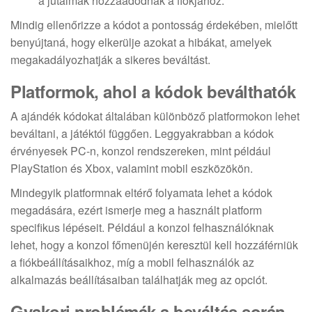
a jutalmak hozzáadódnak a fiókjához.
Mindig ellenőrizze a kódot a pontosság érdekében, mielőtt
benyújtaná, hogy elkerülje azokat a hibákat, amelyek
megakadályozhatják a sikeres beváltást.
Platformok, ahol a kódok beválthatók
A ajándék kódokat általában különböző platformokon lehet
beváltani, a játéktól függően. Leggyakrabban a kódok
érvényesek PC-n, konzol rendszereken, mint például
PlayStation és Xbox, valamint mobil eszközökön.
Mindegyik platformnak eltérő folyamata lehet a kódok
megadására, ezért ismerje meg a használt platform
specifikus lépéseit. Például a konzol felhasználóknak
lehet, hogy a konzol főmenüjén keresztül kell hozzáférniük
a fiókbeállításaikhoz, míg a mobil felhasználók az
alkalmazás beállításaiban találhatják meg az opciót.
Gyakori problémák a beváltás során