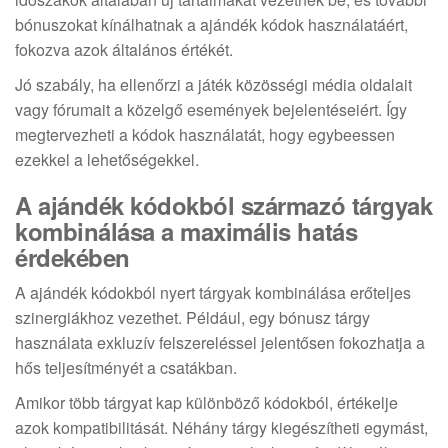
bónuszokat kínálhatnak a ajándék kódok használatáért,
fokozva azok általános értékét.
Jó szabály, ha ellenőrzi a játék közösségi média oldalait
vagy fórumait a közelgő események bejelentéseiért. Így
megtervezheti a kódok használatát, hogy egybeessen
ezekkel a lehetőségekkel.
A ajándék kódokból származó tárgyak
kombinálása a maximális hatás
érdekében
A ajándék kódokból nyert tárgyak kombinálása erőteljes
szinergiákhoz vezethet. Például, egy bónusz tárgy
használata exkluzív felszereléssel jelentősen fokozhatja a
hős teljesítményét a csatákban.
Amikor több tárgyat kap különböző kódokból, értékelje
azok kompatibilitását. Néhány tárgy kiegészítheti egymást,