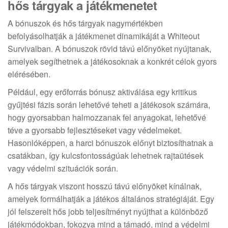
hős tárgyak a játékmenetet
A bónuszok és hős tárgyak nagymértékben
befolyásolhatják a játékmenet dinamikáját a Whiteout
Survivalban. A bónuszok rövid távú előnyöket nyújtanak,
amelyek segíthetnek a játékosoknak a konkrét célok gyors
elérésében.
Például, egy erőforrás bónusz aktiválása egy kritikus
gyűjtési fázis során lehetővé teheti a játékosok számára,
hogy gyorsabban halmozzanak fel anyagokat, lehetővé
téve a gyorsabb fejlesztéseket vagy védelmeket.
Hasonlóképpen, a harci bónuszok előnyt biztosíthatnak a
csatákban, így kulcsfontosságúak lehetnek rajtaütések
vagy védelmi szituációk során.
A hős tárgyak viszont hosszú távú előnyöket kínálnak,
amelyek formálhatják a játékos általános stratégiáját. Egy
jól felszerelt hős jobb teljesítményt nyújthat a különböző
játékmódokban, fokozva mind a támadó, mind a védelmi