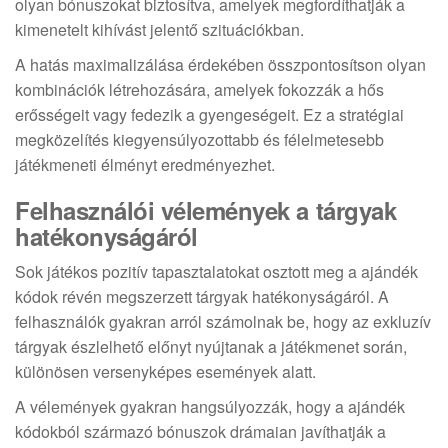
olyan bónuszokat biztosítva, amelyek megfordíthatják a
kimenetelt kihívást jelentő szituációkban.
A hatás maximalizálása érdekében összpontosítson olyan
kombinációk létrehozására, amelyek fokozzák a hős
erősségeit vagy fedezik a gyengeségeit. Ez a stratégiai
megközelítés kiegyensúlyozottabb és félelmetesebb
játékmeneti élményt eredményezhet.
Felhasználói vélemények a tárgyak
hatékonyságáról
Sok játékos pozitív tapasztalatokat osztott meg a ajándék
kódok révén megszerzett tárgyak hatékonyságáról. A
felhasználók gyakran arról számolnak be, hogy az exkluzív
tárgyak észlelhető előnyt nyújtanak a játékmenet során,
különösen versenyképes események alatt.
A vélemények gyakran hangsúlyozzák, hogy a ajándék
kódokból származó bónuszok drámaian javíthatják a