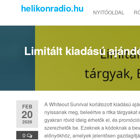
Skip
helikonradio.hu
to
NYITÓOLDAL
R
the
content
Limitált kiadású ajánd
A Whiteout Survival korlátozott kiadású aj
FEB
20
nyissanak meg, beleértve a ritka tárgyakat
gyakran rövid ideig érhetők el, és promó
2026
szerezhetők be. Ezeknek a kódoknak a bev
0
előnyökhöz, amelyek jelentősen gazdagítjá