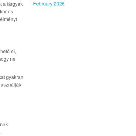
February 2026
k a tárgyak
kor és
kélményt
hető el,
hogy ne
kat gyakran
használják
lnak.
.