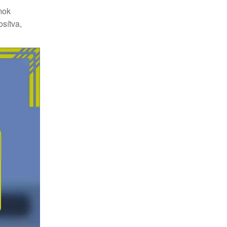
mok
osítva,