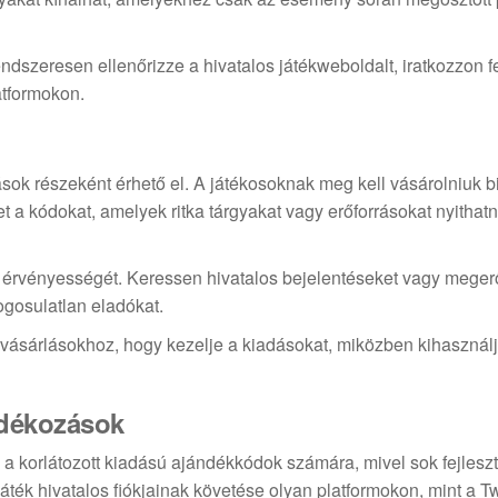
szeresen ellenőrizze a hivatalos játékweboldalt, iratkozzon f
atformokon.
ok részeként érhető el. A játékosoknak meg kell vásárolniuk 
a kódokat, amelyek ritka tárgyakat vagy erőforrásokat nyithat
t érvényességét. Keressen hivatalos bejelentéseket vagy meger
jogosulatlan eladókat.
e vásárlásokhoz, hogy kezelje a kiadásokat, miközben kihasznál
ndékozások
 a korlátozott kiadású ajándékkódok számára, mivel sok fejlesz
ék hivatalos fiókjainak követése olyan platformokon, mint a Twi