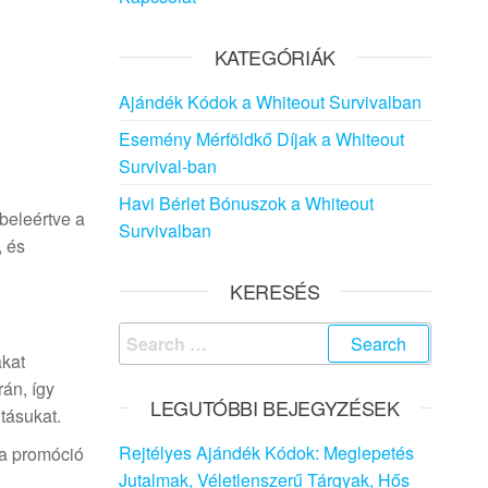
KATEGÓRIÁK
Ajándék Kódok a Whiteout Survivalban
Esemény Mérföldkő Díjak a Whiteout
Survival-ban
Havi Bérlet Bónuszok a Whiteout
beleértve a
Survivalban
, és
KERESÉS
Search
akat
for:
án, így
LEGUTÓBBI BEJEGYZÉSEK
tásukat.
Rejtélyes Ajándék Kódok: Meglepetés
 a promóció
Jutalmak, Véletlenszerű Tárgyak, Hős