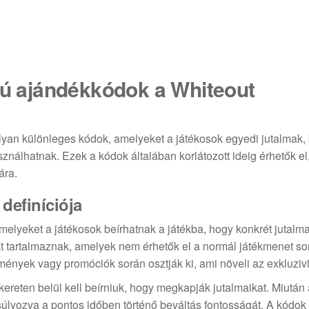
ású ajándékkódok a Whiteout
yan különleges kódok, amelyeket a játékosok egyedi jutalmak, 
sználhatnak. Ezek a kódok általában korlátozott ideig érhetők el
ára.
definíciója
elyeket a játékosok beírhatnak a játékba, hogy konkrét jutalm
 tartalmaznak, amelyek nem érhetők el a normál játékmenet sor
ények vagy promóciók során osztják ki, ami növeli az exkluzivi
ereten belül kell beírniuk, hogy megkapják jutalmaikat. Miután
súlyozva a pontos időben történő beváltás fontosságát. A kódok