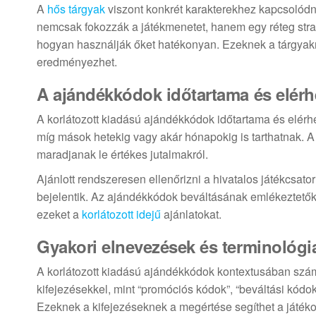
A
hős tárgyak
viszont konkrét karakterekhez kapcsolódn
nemcsak fokozzák a játékmenetet, hanem egy réteg strat
hogyan használják őket hatékonyan. Ezeknek a tárgya
eredményezhet.
A ajándékkódok időtartama és elér
A korlátozott kiadású ajándékkódok időtartama és elérh
míg mások hetekig vagy akár hónapokig is tarthatnak. 
maradjanak le értékes jutalmakról.
Ajánlott rendszeresen ellenőrizni a hivatalos játékcsat
bejelentik. Az ajándékkódok beváltásának emlékeztetők b
ezeket a
korlátozott idejű
ajánlatokat.
Gyakori elnevezések és terminológi
A korlátozott kiadású ajándékkódok kontextusában szám
kifejezésekkel, mint “promóciós kódok”, “beváltási kó
Ezeknek a kifejezéseknek a megértése segíthet a játé