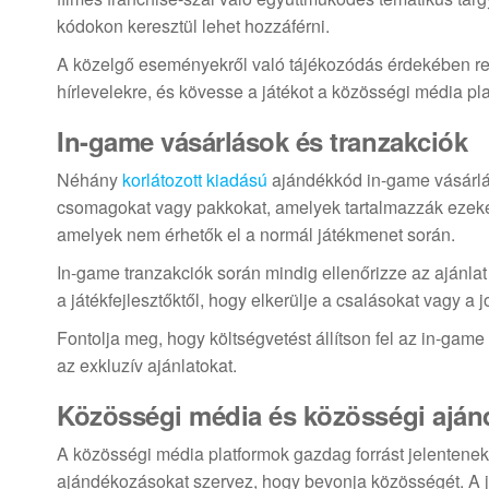
kódokon keresztül lehet hozzáférni.
A közelgő eseményekről való tájékozódás érdekében rend
hírlevelekre, és kövesse a játékot a közösségi média pl
In-game vásárlások és tranzakciók
Néhány
korlátozott kiadású
ajándékkód in-game vásárlás
csomagokat vagy pakkokat, amelyek tartalmazzák ezeket 
amelyek nem érhetők el a normál játékmenet során.
In-game tranzakciók során mindig ellenőrizze az ajánla
a játékfejlesztőktől, hogy elkerülje a csalásokat vagy a 
Fontolja meg, hogy költségvetést állítson fel az in-gam
az exkluzív ajánlatokat.
Közösségi média és közösségi ajá
A közösségi média platformok gazdag forrást jelentenek
ajándékozásokat szervez, hogy bevonja közösségét. A ját