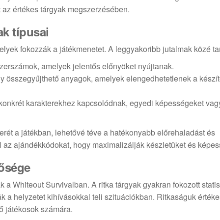
t az értékes tárgyak megszerzésében.
ak típusai
lyek fokozzák a játékmenetet. A leggyakoribb jutalmak közé ta
zerszámok, amelyek jelentős előnyöket nyújtanak.
 összegyűjthető anyagok, amelyek elengedhetetlenek a készí
konkrét karakterekhez kapcsolódnak, egyedi képességeket vag
kerét a játékban, lehetővé téve a hatékonyabb előrehaladást és
l az ajándékkódokat, hogy maximalizálják készletüket és képes
tősége
k a Whiteout Survivalban. A ritka tárgyak gyakran fokozott statis
 a helyzetet kihívásokkal teli szituációkban. Ritkaságuk értéke
vő játékosok számára.