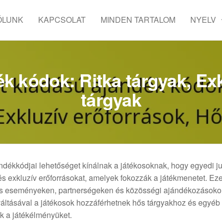
ÓLUNK
KAPCSOLAT
MINDEN TARTALOM
NYELV
ék kódok: Ritka tárgyak, Ex
tárgyak
ándékkódjai lehetőséget kínálnak a játékosoknak, hogy egyedi j
 és exkluzív erőforrásokat, amelyek fokozzák a játékmenetet. Ez
ciós eseményeken, partnerségeken és közösségi ajándékozásoko
áltásával a játékosok hozzáférhetnek hős tárgyakhoz és egyéb
k a játékélményüket.