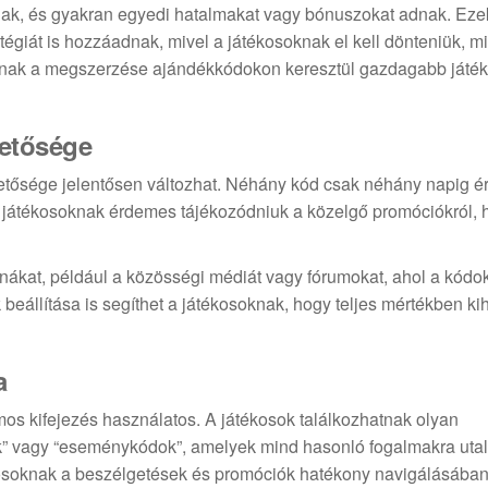
ak, és gyakran egyedi hatalmakat vagy bónuszokat adnak. Eze
égiát is hozzáadnak, mivel a játékosoknak el kell dönteniük, mi
knak a megszerzése ajándékkódokon keresztül gazdagabb játé
hetősége
etősége jelentősen változhat. Néhány kód csak néhány napig ér
A játékosoknak érdemes tájékozódniuk a közelgő promóciókról, 
ornákat, például a közösségi médiát vagy fórumokat, ahol a kódo
eállítása is segíthet a játékosoknak, hogy teljes mértékben ki
a
os kifejezés használatos. A játékosok találkozhatnak olyan
dok” vagy “eseménykódok”, amelyek mind hasonló fogalmakra uta
kosoknak a beszélgetések és promóciók hatékony navigálásában