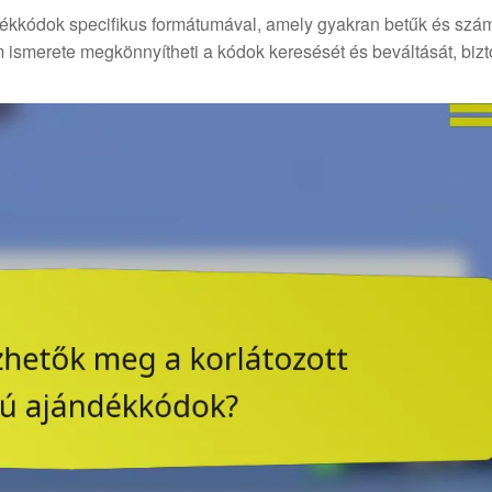
ndékkódok specifikus formátumával, amely gyakran betűk és szá
 ismerete megkönnyítheti a kódok keresését és beváltását, bizt