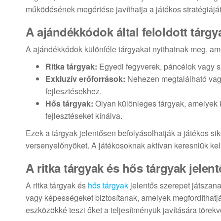
működésének megértése javíthatja a játékos stratégiájá
A ajándékkódok által feloldott tárgy
A ajándékkódok különféle tárgyakat nyithatnak meg, ame
Ritka tárgyak:
Egyedi fegyverek, páncélok vagy s
Exkluzív erőforrások:
Nehezen megtalálható vagy
fejlesztésekhez.
Hős tárgyak:
Olyan különleges tárgyak, amelyek 
fejlesztéseket kínálva.
Ezek a tárgyak jelentősen befolyásolhatják a játékos si
versenyelőnyöket. A játékosoknak aktívan keresniük kel
A ritka tárgyak és hős tárgyak jelen
A ritka tárgyak és
hős tárgyak
jelentős szerepet játszana
vagy képességeket biztosítanak, amelyek megfordíthatják
eszközökké teszi őket a teljesítményük javítására törek