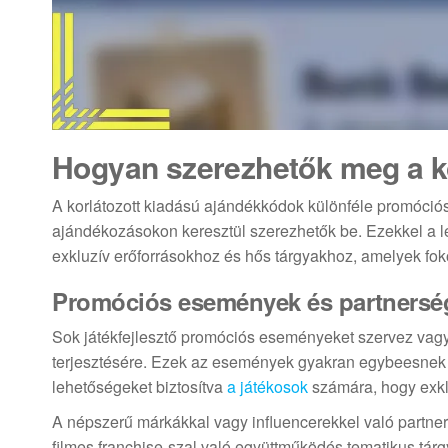
Hogyan szerezhetők meg a k
A korlátozott kiadású ajándékkódok különféle promóci
ajándékozásokon keresztül szerezhetők be. Ezekkel a leh
exkluzív erőforrásokhoz és hős tárgyakhoz, amelyek fok
Promóciós események és partnersé
Sok játékfejlesztő promóciós eseményeket szervez vag
terjesztésére. Ezek az események gyakran egybeesnek a 
lehetőségeket biztosítva
a játékosok
számára, hogy exkl
A népszerű márkákkal vagy influencerekkel való partne
filmes franchise-szal való együttműködés tematikus tá