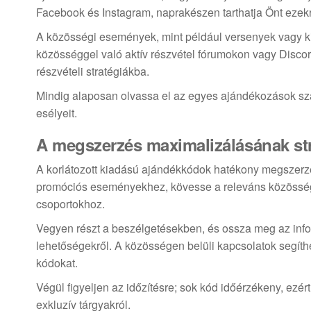
Facebook és Instagram, naprakészen tarthatja Önt ezekr
A közösségi események, mint például versenyek vagy ki
közösséggel való aktív részvétel fórumokon vagy Disco
részvételi stratégiákba.
Mindig alaposan olvassa el az egyes ajándékozások szab
esélyeit.
A megszerzés maximalizálásának str
A korlátozott kiadású ajándékkódok hatékony megszerzésé
promóciós eseményekhez, kövesse a releváns közösségi 
csoportokhoz.
Vegyen részt a beszélgetésekben, és ossza meg az info
lehetőségekről. A közösségen belüli kapcsolatok segít
kódokat.
Végül figyeljen az időzítésre; sok kód időérzékeny, ezér
exkluzív tárgyakról.