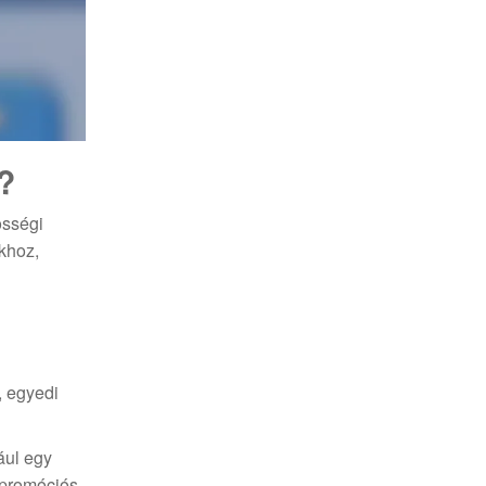
?
össégi
akhoz,
, egyedi
ául egy
 promóciós