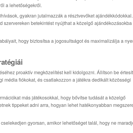
ől a lehetőségekről.
hívások, gyakran jutalmazzák a résztvevőket ajándékkódokkal.
rd szervereken betekintést nyújthat a közelgő ajándékozásokba
ályait, hogy biztosítsa a jogosultságot és maximalizálja a nye
atégiái
hez proaktív megközelítést kell kidolgozni. Állítson be értesí
média fiókokat, és csatlakozzon a játékra dedikált közösségi
rmációkat más játékosokkal, hogy bővítse tudását a közelgő
hetnek tippeket adni arra, hogyan lehet hatékonyabban megszer
t cselekedjen gyorsan, amikor lehetőséget talál, hogy ne maradj