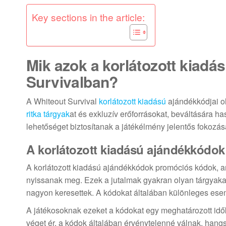
Key sections in the article:
Mik azok a korlátozott kiad
Survivalban?
A Whiteout Survival
korlátozott kiadású
ajándékkódjai ol
ritka tárgyak
at és exkluzív erőforrásokat, beváltására ha
lehetőséget biztosítanak a játékélmény jelentős fokozás
A korlátozott kiadású ajándékkódok 
A korlátozott kiadású ajándékkódok promóciós kódok, am
nyissanak meg. Ezek a jutalmak gyakran olyan tárgyakat
nagyon keresettek. A kódokat általában különleges esem
A játékosoknak ezeket a kódokat egy meghatározott idők
véget ér, a kódok általában érvénytelenné válnak, hang