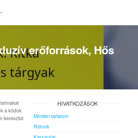
kluzív erőforrások, Hős
utalmakat
HIVATKOZÁSOK
ek a kódok
Minden tartalom
n keresztül
Rólunk
Kapcsolat