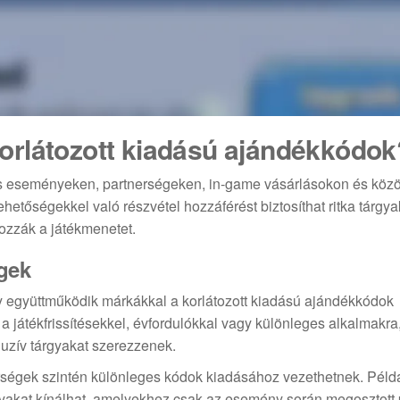
orlátozott kiadású ajándékkódok
ós eseményeken, partnerségeken, in-game vásárlásokon és köz
etőségekkel való részvétel hozzáférést biztosíthat ritka tárgy
ozzák a játékmenetet.
gek
y együttműködik márkákkal a korlátozott kiadású ajándékkódok
játékfrissítésekkel, évfordulókkal vagy különleges alkalmakra
uzív tárgyakat szerezzenek.
rségek szintén különleges kódok kiadásához vezethetnek. Péld
rgyakat kínálhat, amelyekhez csak az esemény során megosztott