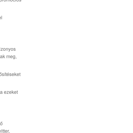
el
bizonyos
nak meg,
ősítéseket
ja ezeket
tő
tter,