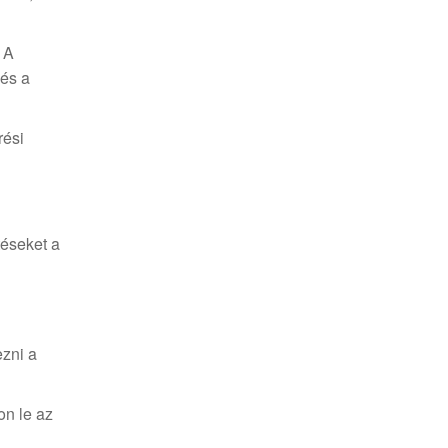
 A
 és a
rési
téseket a
ezni a
on le az