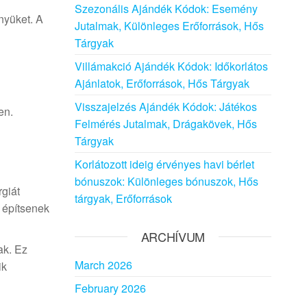
Szezonális Ajándék Kódok: Esemény
nyüket. A
Jutalmak, Különleges Erőforrások, Hős
Tárgyak
Villámakció Ajándék Kódok: Időkorlátos
Ajánlatok, Erőforrások, Hős Tárgyak
Visszajelzés Ajándék Kódok: Játékos
en.
Felmérés Jutalmak, Drágakövek, Hős
Tárgyak
Korlátozott ideig érvényes havi bérlet
bónuszok: Különleges bónuszok, Hős
rgiát
tárgyak, Erőforrások
 építsenek
ARCHÍVUM
ak. Ez
March 2026
ik
February 2026