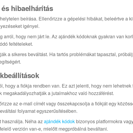
és hibaelhárítás
lytelen beírása. Ellenőrizze a gépelési hibákat, beleértve a ki
yezéseket igényel.
rról, hogy nem járt le. Az ajándék kódoknak gyakran van korl
dó feltételeket.
 a sikeres beváltást. Ha tartós problémákat tapasztal, próbál
egítségért.
kbeállítások
 hogy a fiókja rendben van. Ez azt jelenti, hogy nem lehetnek 
ek megakadályozhatják a jutalmakhoz való hozzáférést.
rizze az e-mail címét vagy összekapcsolja a fiókját egy közös
 beváltási folyamat egyszerűsítésében.
át használja. Néha az
ajándék kódok
bizonyos platformokra vag
felelő verzión van-e, mielőtt megpróbálná beváltani.