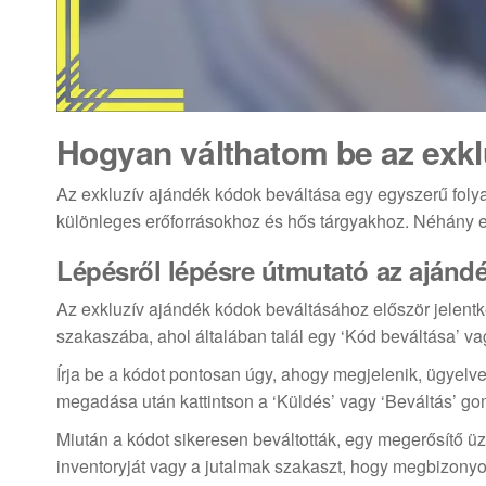
Hogyan válthatom be az exkl
Az exkluzív ajándék kódok beváltása egy egyszerű folya
különleges erőforrásokhoz és hős tárgyakhoz. Néhány eg
Lépésről lépésre útmutató az ajánd
Az exkluzív ajándék kódok beváltásához először jelentke
szakaszába, ahol általában talál egy ‘Kód beváltása’ vag
Írja be a kódot pontosan úgy, ahogy megjelenik, ügyelv
megadása után kattintson a ‘Küldés’ vagy ‘Beváltás’ go
Miután a kódot sikeresen beváltották, egy megerősítő üz
inventoryját vagy a jutalmak szakaszt, hogy megbizonyoso