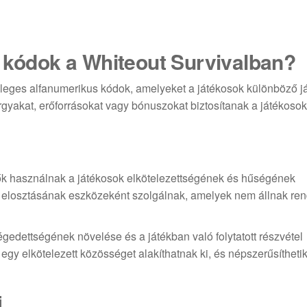
k kódok a Whiteout Survivalban?
nleges alfanumerikus kódok, amelyeket a játékosok különböző j
árgyakat, erőforrásokat vagy bónuszokat biztosítanak a játékoso
ők használnak a játékosok elkötelezettségének és hűségének
k elosztásának eszközeként szolgálnak, amelyek nem állnak re
gedettségének növelése és a játékban való folytatott részvétel
 egy elkötelezett közösséget alakíthatnak ki, és népszerűsítheti
i