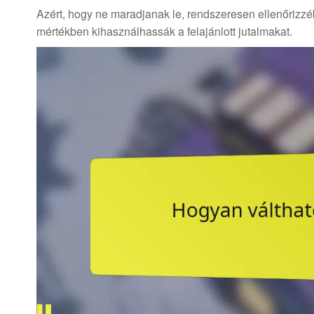
Azért, hogy ne maradjanak le, rendszeresen ellenőrizzék
mértékben kihasználhassák a felajánlott jutalmakat.