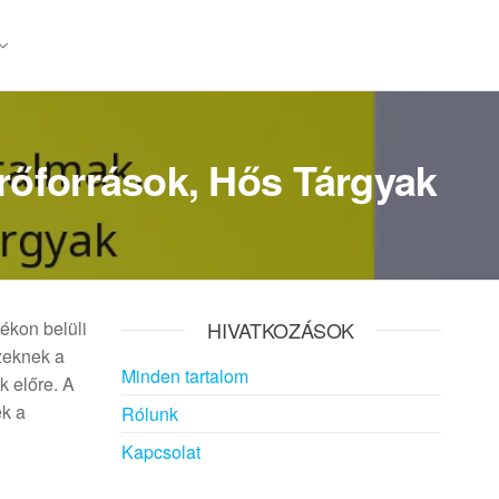
rőforrások, Hős Tárgyak
ékon belüli
HIVATKOZÁSOK
zeknek a
Minden tartalom
k előre. A
ék a
Rólunk
Kapcsolat