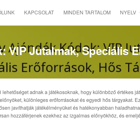
ÓLUNK
KAPCSOLAT
MINDEN TARTALOM
NYELV
: VIP Jutalmak, Speciális E
i lehetőséget adnak a játékosoknak, hogy különböző értékes ját
előnyöket, különleges erőforrásokat és egyedi hős tárgyakat. E
tősen javíthatják játékélményüket és hatékonyabban haladhatna
orsan hozzáférjenek ezekhez az izgalmas előnyökhöz, és emelj