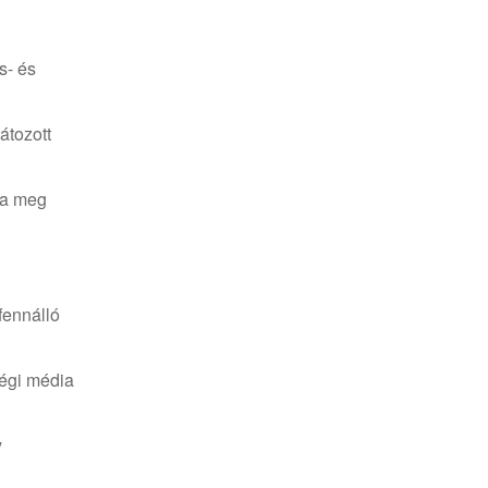
s- és
átozott
ja meg
fennálló
ségi média
y