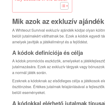
Mik azok az exkluzív ajándé
A Whiteout Survival exkluzív ajándék kódjai olyan külö
belüli jutalmakért válthatnak be. Ezek a kódok egyedi t
amelyek javítják a játékélményt és a fejlődést.
A kódok definíciója és célja
A kódok promóciós eszközök, amelyeket a játékfejleszt
jutalmazására. Ezek az exkluzív tárgyak vagy bónuszo
a normál játék során.
Ezeknek a kódoknak az elsődleges célja a játékosok elé
ösztönzése. Értékes jutalmak felajánlásával a fejlesztők
belüli eseményeket.
A kódokkal elérhető jutalmak típusa