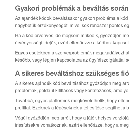
Gyakori problémák a beváltás során 
Az ajándék kódok beváltásakor gyakori probléma a kód he
nagybetűk érzékenységét, mivel sok rendszer pontos eg
Ha a kód érvényes, de mégsem működik, győződjön meg a
érvényességi idejük, ezért ellenőrizze a kódhoz kapcsoló
Egyes esetekben a szerverproblémák megakadályozhatják
később, vagy lépjen kapcsolatba az ügyfélszolgálattal s
A sikeres beváltáshoz szükséges fió
A sikeres ajándék kód beváltásához győződjön meg arról,
problémák, például kitiltások vagy korlátozások, amely
Továbbá, egyes platformok megkövetelhetik, hogy ellenő
profillal. Ezeknek a lépéseknek a teljesítése segíthet a
Végül győződjön meg arról, hogy a játék helyes verziój
frissítésekre vonatkoznak, ezért ellenőrizze, hogy a meg