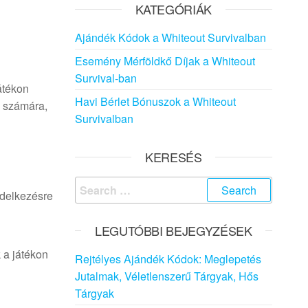
KATEGÓRIÁK
Ajándék Kódok a Whiteout Survivalban
Esemény Mérföldkő Díjak a Whiteout
Survival-ban
átékon
Havi Bérlet Bónuszok a Whiteout
k számára,
Survivalban
KERESÉS
Search
ndelkezésre
for:
LEGUTÓBBI BEJEGYZÉSEK
k a játékon
Rejtélyes Ajándék Kódok: Meglepetés
Jutalmak, Véletlenszerű Tárgyak, Hős
Tárgyak