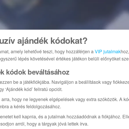
uzív ajándék kódokat?
mat, amely lehetővé teszi, hogy hozzáférjen a
VIP jutalmak
hoz
yszerű lépés követésével értékes játékon belüli előnyöket sze
ék kódok beváltásához
zzen be a játékfiókjába. Navigáljon a beállítások vagy fiókkez
y ‘Ajándék kód’ feliratú opciót.
e arra, hogy ne legyenek elgépelések vagy extra szóközök. A kó
mbra a kérés feldolgozásához.
enetet kell kapnia, és a jutalmak hozzáadódnak a fiókjához. Ell
djon arról, hogy a tárgyak jóvá lettek írva.