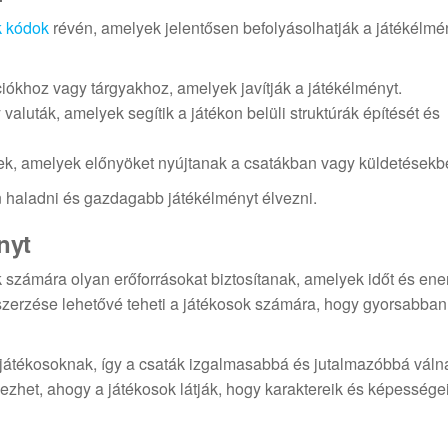
k kódok
révén, amelyek jelentősen befolyásolhatják a játékélmé
ókhoz vagy tárgyakhoz, amelyek javítják a játékélményt.
aluták, amelyek segítik a játékon belüli struktúrák építését és
ek, amelyek előnyöket nyújtanak a csatákban vagy küldetésekb
 haladni és gazdagabb játékélményt élvezni.
nyt
k számára olyan erőforrásokat biztosítanak, amelyek időt és ene
erzése lehetővé teheti a játékosok számára, hogy gyorsabban
játékosoknak, így a csaták izgalmasabbá és jutalmazóbbá váln
zhet, ahogy a játékosok látják, hogy karaktereik és képessége