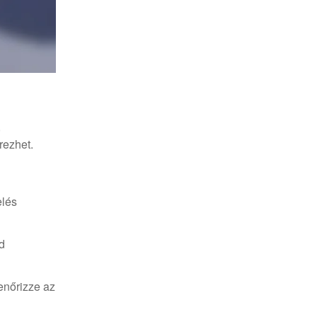
,
rezhet.
elés
d
enőrizze az