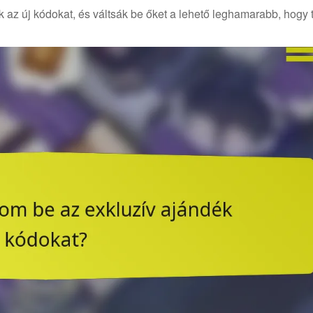
 az új kódokat, és váltsák be őket a lehető leghamarabb, hogy t