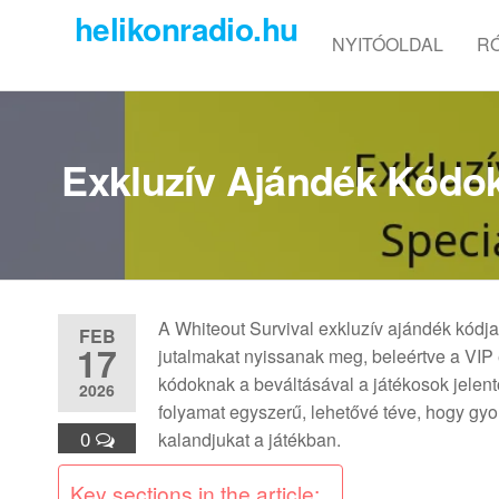
Skip
helikonradio.hu
to
NYITÓOLDAL
R
the
content
Exkluzív Ajándék Kódok
A Whiteout Survival exkluzív ajándék kódja
FEB
17
jutalmakat nyissanak meg, beleértve a VIP 
kódoknak a beváltásával a játékosok jelen
2026
folyamat egyszerű, lehetővé téve, hogy gy
0
kalandjukat a játékban.
Key sections in the article: