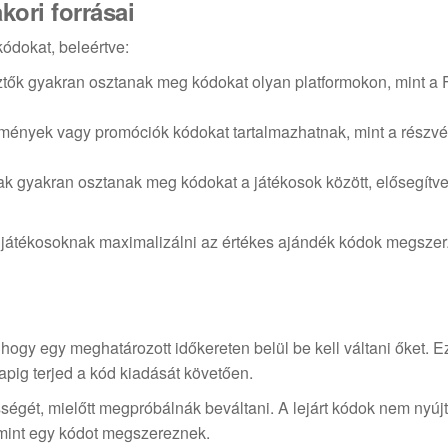
ori forrásai
ódokat, beleértve:
ztők gyakran osztanak meg kódokat olyan platformokon, mint a
mények vagy promóciók kódokat tartalmazhatnak, mint a részvé
k gyakran osztanak meg kódokat a játékosok között, elősegítve
t a játékosoknak maximalizálni az értékes ajándék kódok megsz
, hogy egy meghatározott időkereten belül be kell váltani őket. E
apig terjed a kód kiadását követően.
sségét, mielőtt megpróbálnák beváltani. A lejárt kódok nem nyúj
amint egy kódot megszereznek.