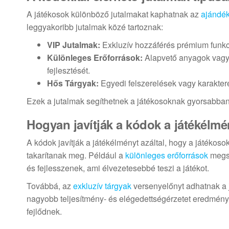
A játékosok különböző jutalmakat kaphatnak az
ajándé
leggyakoribb jutalmak közé tartoznak:
VIP Jutalmak:
Exkluzív hozzáférés prémium funkci
Különleges Erőforrások:
Alapvető anyagok vagy v
fejlesztését.
Hős Tárgyak:
Egyedi felszerelések vagy karakter
Ezek a jutalmak segíthetnek a játékosoknak gyorsabban
Hogyan javítják a kódok a játékélmé
A kódok javítják a játékélményt azáltal, hogy a játékoso
takarítanak meg. Például a
különleges erőforrások
megsz
és fejlesszenek, ami élvezetesebbé teszi a játékot.
Továbbá, az
exkluzív tárgyak
versenyelőnyt adhatnak a 
nagyobb teljesítmény- és elégedettségérzetet eredménye
fejlődnek.