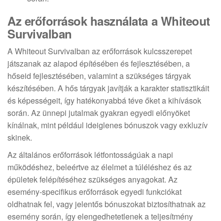
Az erőforrások használata a Whiteout
Survivalban
A Whiteout Survivalban az erőforrások kulcsszerepet
játszanak az alapod építésében és fejlesztésében, a
hőseid fejlesztésében, valamint a szükséges tárgyak
készítésében. A hős tárgyak javítják a karakter statisztikáit
és képességeit, így hatékonyabbá téve őket a kihívások
során. Az ünnepi jutalmak gyakran egyedi előnyöket
kínálnak, mint például ideiglenes bónuszok vagy exkluzív
skinek.
Az általános erőforrások létfontosságúak a napi
működéshez, beleértve az élelmet a túléléshez és az
épületek felépítéséhez szükséges anyagokat. Az
esemény-specifikus erőforrások egyedi funkciókat
oldhatnak fel, vagy jelentős bónuszokat biztosíthatnak az
esemény során, így elengedhetetlenek a teljesítmény