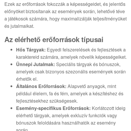
Ezek az erőforrások fokozzák a képességeidet, és jelentős
előnyöket biztosítanak az események során, lehetővé téve
a játékosok számára, hogy maximalizálják teljesítményüket
és jutalmaikat.
Az elérhető erőforrások típusai
Hős Tárgyak:
Egyedi felszerelések és fejlesztések a
karaktereid számára, amelyek növelik képességeiket.
Ünnepi Jutalmak:
Speciális tárgyak és bónuszok,
amelyek csak bizonyos szezonális események során
érhetők el.
Általános Erőforrások:
Alapvető anyagok, mint
például élelem, fa és fém, amelyek a készítéshez és
fejlesztésekhez szükségesek.
Esemény-specifikus Erőforrások:
Korlátozott ideig
elérhető tárgyak, amelyek exkluzív funkciók vagy
bónuszok feloldására használhatók az esemény
során.