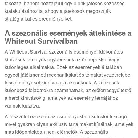
fokozza, hanem hozzájárul egy élénk játékos közösség
kialakulásához is, ahogy a játékosok megosztják
stratégiáikat és eredményeiket.
A szezonális események áttekintése a
Whiteout Survivalban
A Whiteout Survival szezonális eseményei időkorlátos
kihívások, amelyek egybeesnek az ünnepekkel vagy
különleges alkalmakra. Ezek az események általában
egyedi játékmeneti mechanikákat és témákat vezetnek be,
friss élményeket kínálva a játékosoknak. A játékosok
különböző feladatokra számíthatnak, az erőforrásgyűjtéstől
a harci kihívásokig, amelyek az esemény témájához
vannak igazítva.
A részvétel ezekben az eseményekben kulcsfontosságú,
mivel gyakran olyan exkluzív tartalmakat kínálnak, amelyek
más időpontokban nem elérhetők. A szezonális