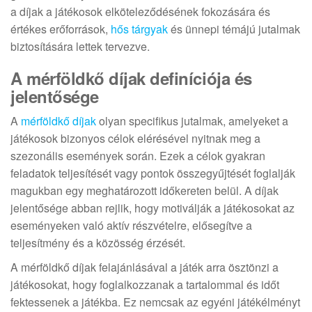
a díjak a játékosok elköteleződésének fokozására és
értékes erőforrások,
hős tárgyak
és ünnepi témájú jutalmak
biztosítására lettek tervezve.
A mérföldkő díjak definíciója és
jelentősége
A
mérföldkő díjak
olyan specifikus jutalmak, amelyeket a
játékosok bizonyos célok elérésével nyitnak meg a
szezonális események során. Ezek a célok gyakran
feladatok teljesítését vagy pontok összegyűjtését foglalják
magukban egy meghatározott időkereten belül. A díjak
jelentősége abban rejlik, hogy motiválják a játékosokat az
eseményeken való aktív részvételre, elősegítve a
teljesítmény és a közösség érzését.
A mérföldkő díjak felajánlásával a játék arra ösztönzi a
játékosokat, hogy foglalkozzanak a tartalommal és időt
fektessenek a játékba. Ez nemcsak az egyéni játékélményt