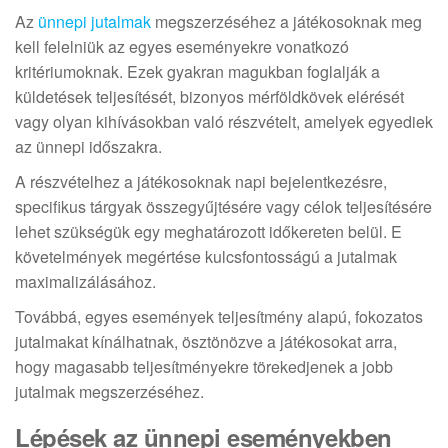
Az
ünnepi jutalmak
megszerzéséhez a játékosoknak meg
kell felelniük az egyes eseményekre vonatkozó
kritériumoknak. Ezek gyakran magukban foglalják a
küldetések teljesítését, bizonyos mérföldkövek elérését
vagy olyan kihívásokban való részvételt, amelyek egyediek
az ünnepi időszakra.
A részvételhez a játékosoknak napi bejelentkezésre,
specifikus tárgyak összegyűjtésére vagy célok teljesítésére
lehet szükségük egy meghatározott időkereten belül. E
követelmények megértése kulcsfontosságú a jutalmak
maximalizálásához.
Továbbá, egyes események teljesítmény alapú, fokozatos
jutalmakat kínálhatnak, ösztönözve a játékosokat arra,
hogy magasabb teljesítményekre törekedjenek a jobb
jutalmak megszerzéséhez.
Lépések az ünnepi eseményekben