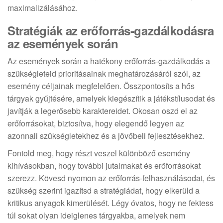
maximalizálásához.
Stratégiák az erőforrás-gazdálkodásra
az események során
Az események során a hatékony erőforrás-gazdálkodás a
szükségleteid prioritásainak meghatározásáról szól, az
esemény céljainak megfelelően. Összpontosíts a hős
tárgyak gyűjtésére, amelyek kiegészítik a játékstílusodat és
javítják a legerősebb karaktereidet. Okosan oszd el az
erőforrásokat, biztosítva, hogy elegendő legyen az
azonnali szükségletekhez és a jövőbeli fejlesztésekhez.
Fontold meg, hogy részt veszel különböző esemény
kihívásokban, hogy további jutalmakat és erőforrásokat
szerezz. Kövesd nyomon az erőforrás-felhasználásodat, és
szükség szerint igazítsd a stratégiádat, hogy elkerüld a
kritikus anyagok kimerülését. Légy óvatos, hogy ne fektess
túl sokat olyan ideiglenes tárgyakba, amelyek nem