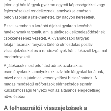
jelenlegi hős tárgyak gyakran egyedi képességekkel vagy
fejlesztésekkel rendelkeznek, amelyek jelentősen
befolyásolják a játékmenetet, így nagyon keresettek.
Ezzel szemben a korábbi díjakat gyakran kevésbé
hatékonynak tartották, ami a játékosok elköteleződésének
csökkenéséhez vezetett. A kívánatosabb tárgyak
felajánlásának irányába történő elmozdulás pozitív
visszajelzéseket és a rendezvények iránti fokozott izgalmat
eredményezett.
A játékosok most prioritást adnak azoknak az
eseményeknek, amelyek exkluzív hős tárgyakat kínálnak,
mivel ezek a jutalmak versenyelőnyt biztosíthatnak. A
magas minőségű erőforrások elérhetősége szintén
kulcsfontosságú tényező volt az általános elégedettség
növelésében.
A felhasználói visszajelzések a