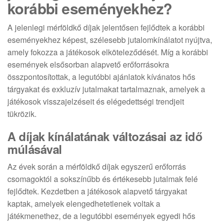
korábbi eseményekhez?
A jelenlegi mérföldkő díjak jelentősen fejlődtek a korábbi
eseményekhez képest, szélesebb jutalomkínálatot nyújtva,
amely fokozza a játékosok elköteleződését. Míg a korábbi
események elsősorban alapvető erőforrásokra
összpontosítottak, a legutóbbi ajánlatok kívánatos hős
tárgyakat és exkluzív jutalmakat tartalmaznak, amelyek a
játékosok visszajelzéseit és elégedettségi trendjeit
tükrözik.
A díjak kínálatának változásai az idő
múlásával
Az évek során a mérföldkő díjak egyszerű erőforrás
csomagoktól a sokszínűbb és értékesebb jutalmak felé
fejlődtek. Kezdetben a játékosok alapvető tárgyakat
kaptak, amelyek elengedhetetlenek voltak a
játékmenethez, de a legutóbbi események egyedi hős