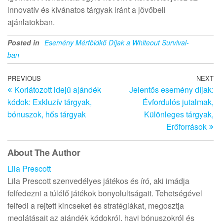
innovatív és kívánatos tárgyak iránt a jövőbeli
ajánlatokban.
Posted in
Esemény Mérföldkő Díjak a Whiteout Survival-
ban
Post
Previous
PREVIOUS
NEXT
N
Korlátozott idejű ajándék
Jelentős esemény díjak:
Post
Po
navigation
kódok: Exkluzív tárgyak,
Évfordulós jutalmak,
bónuszok, hős tárgyak
Különleges tárgyak,
Erőforrások
About The Author
Lila Prescott
Lila Prescott szenvedélyes játékos és író, aki imádja
felfedezni a túlélő játékok bonyolultságait. Tehetségével
felfedi a rejtett kincseket és stratégiákat, megosztja
meglátásait az ajándék kódokról, havi bónuszokról és