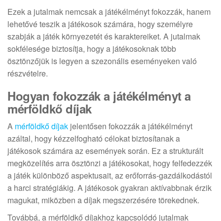
Ezek a jutalmak nemcsak a játékélményt fokozzák, hanem
lehetővé teszik a játékosok számára, hogy személyre
szabják a játék környezetét és karaktereiket. A jutalmak
sokfélesége biztosítja, hogy a játékosoknak több
ösztönzőjük is legyen a szezonális eseményeken való
részvételre.
Hogyan fokozzák a játékélményt a
mérföldkő díjak
A
mérföldkő díjak
jelentősen fokozzák a játékélményt
azáltal, hogy kézzelfogható célokat biztosítanak a
játékosok számára az események során. Ez a strukturált
megközelítés arra ösztönzi a játékosokat, hogy felfedezzék
a játék különböző aspektusait, az erőforrás-gazdálkodástól
a harci stratégiákig. A játékosok gyakran aktívabbnak érzik
magukat, miközben a díjak megszerzésére törekednek.
Továbbá, a mérföldkő díjakhoz kapcsolódó jutalmak