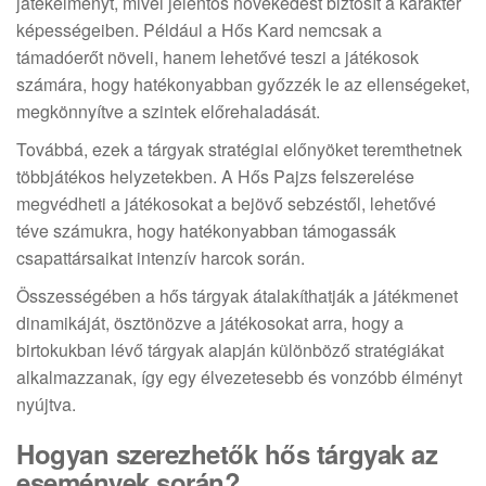
játékélményt, mivel jelentős növekedést biztosít a karakter
képességeiben. Például a Hős Kard nemcsak a
támadóerőt növeli, hanem lehetővé teszi a játékosok
számára, hogy hatékonyabban győzzék le az ellenségeket,
megkönnyítve a szintek előrehaladását.
Továbbá, ezek a tárgyak stratégiai előnyöket teremthetnek
többjátékos helyzetekben. A Hős Pajzs felszerelése
megvédheti a játékosokat a bejövő sebzéstől, lehetővé
téve számukra, hogy hatékonyabban támogassák
csapattársaikat intenzív harcok során.
Összességében a hős tárgyak átalakíthatják a játékmenet
dinamikáját, ösztönözve a játékosokat arra, hogy a
birtokukban lévő tárgyak alapján különböző stratégiákat
alkalmazzanak, így egy élvezetesebb és vonzóbb élményt
nyújtva.
Hogyan szerezhetők hős tárgyak az
események során?