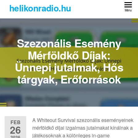
Skip
helikonradio.hu
to
Menu
the
content
Szezonális Esemény
Mérföldkő Díjak:
Ünnepi jutalmak, Hős
tárgyak, Erőforrások
A Whiteout Survival szezonális eseményeinek
FEB
26
mérföldkő díjai izgalmas jutalmakat kínálnak a
játékosoknak a különleges in-game
2026