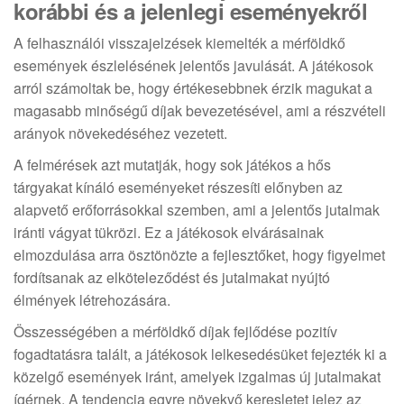
korábbi és a jelenlegi eseményekről
A felhasználói visszajelzések kiemelték a mérföldkő
események észlelésének jelentős javulását. A játékosok
arról számoltak be, hogy értékesebbnek érzik magukat a
magasabb minőségű díjak bevezetésével, ami a részvételi
arányok növekedéséhez vezetett.
A felmérések azt mutatják, hogy sok játékos a hős
tárgyakat kínáló eseményeket részesíti előnyben az
alapvető erőforrásokkal szemben, ami a jelentős jutalmak
iránti vágyat tükrözi. Ez a játékosok elvárásainak
elmozdulása arra ösztönözte a fejlesztőket, hogy figyelmet
fordítsanak az elköteleződést és jutalmakat nyújtó
élmények létrehozására.
Összességében a mérföldkő díjak fejlődése pozitív
fogadtatásra talált, a játékosok lelkesedésüket fejezték ki a
közelgő események iránt, amelyek izgalmas új jutalmakat
ígérnek. A tendencia egyre növekvő keresletet jelez az