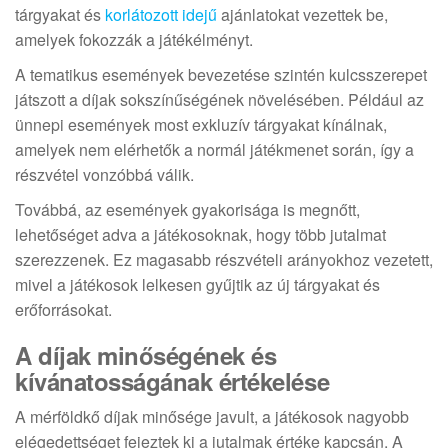
tárgyakat és
korlátozott idejű
ajánlatokat vezettek be,
amelyek fokozzák a játékélményt.
A tematikus események bevezetése szintén kulcsszerepet
játszott a díjak sokszínűségének növelésében. Például az
ünnepi események most exkluzív tárgyakat kínálnak,
amelyek nem elérhetők a normál játékmenet során, így a
részvétel vonzóbbá válik.
Továbbá, az események gyakorisága is megnőtt,
lehetőséget adva a játékosoknak, hogy több jutalmat
szerezzenek. Ez magasabb részvételi arányokhoz vezetett,
mivel a játékosok lelkesen gyűjtik az új tárgyakat és
erőforrásokat.
A díjak minőségének és
kívánatosságának értékelése
A mérföldkő díjak minősége javult, a játékosok nagyobb
elégedettséget fejeztek ki a jutalmak értéke kapcsán. A