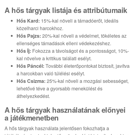
A hős tárgyak listája és attribútumaik
Hős Kard:
15%-kal növeli a támadóerőt, ideális
közelharci harcokhoz.
Hős Pajzs:
20%-kal növeli a védelmet, tökéletes az
ellenséges támadások elleni védekezéshez.
Hős Íj:
Fokozza a távolságot és a pontosságot, 10%-
kal növelve a kritikus találati esélyt.
Hős Páncél:
További életerőpontokat biztosít, javítva
a harcokban való túlélési esélyt.
Hős Csizma:
25%-kal növeli a mozgási sebességet,
lehetővé téve a gyorsabb menekülést és
áthelyezkedést.
A hős tárgyak használatának előnyei
a játékmenetben
A hős tárgyak használata jelentősen fokozhatja a