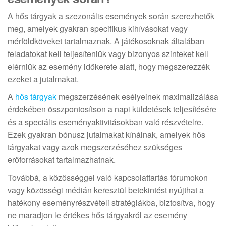
A hős tárgyak a szezonális események során szerezhetők
meg, amelyek gyakran specifikus kihívásokat vagy
mérföldköveket tartalmaznak. A játékosoknak általában
feladatokat kell teljesíteniük vagy bizonyos szinteket kell
elérniük az esemény időkerete alatt, hogy megszerezzék
ezeket a jutalmakat.
A
hős tárgyak
megszerzésének esélyeinek maximalizálása
érdekében összpontosítson a napi küldetések teljesítésére
és a speciális eseményaktivitásokban való részvételre.
Ezek gyakran bónusz jutalmakat kínálnak, amelyek hős
tárgyakat vagy azok megszerzéséhez szükséges
erőforrásokat tartalmazhatnak.
Továbbá, a közösséggel való kapcsolattartás fórumokon
vagy közösségi médián keresztül betekintést nyújthat a
hatékony eseményrészvételi stratégiákba, biztosítva, hogy
ne maradjon le értékes hős tárgyakról az esemény