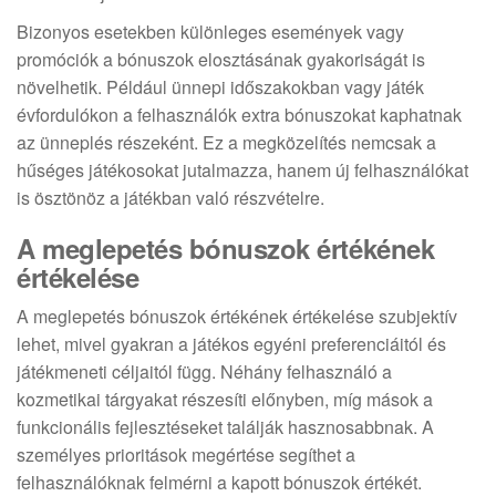
Bizonyos esetekben különleges események vagy
promóciók a bónuszok elosztásának gyakoriságát is
növelhetik. Például ünnepi időszakokban vagy játék
évfordulókon a felhasználók extra bónuszokat kaphatnak
az ünneplés részeként. Ez a megközelítés nemcsak a
hűséges játékosokat jutalmazza, hanem új felhasználókat
is ösztönöz a játékban való részvételre.
A meglepetés bónuszok értékének
értékelése
A meglepetés bónuszok értékének értékelése szubjektív
lehet, mivel gyakran a játékos egyéni preferenciáitól és
játékmeneti céljaitól függ. Néhány felhasználó a
kozmetikai tárgyakat részesíti előnyben, míg mások a
funkcionális fejlesztéseket találják hasznosabbnak. A
személyes prioritások megértése segíthet a
felhasználóknak felmérni a kapott bónuszok értékét.