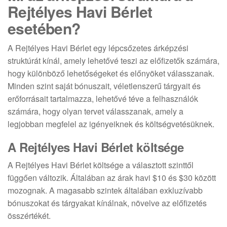
Rejtélyes Havi Bérlet
esetében?
A Rejtélyes Havi Bérlet egy lépcsőzetes árképzési
struktúrát kínál, amely lehetővé teszi az előfizetők számára,
hogy különböző lehetőségeket és előnyöket válasszanak.
Minden szint saját bónuszait, véletlenszerű tárgyait és
erőforrásait tartalmazza, lehetővé téve a felhasználók
számára, hogy olyan tervet válasszanak, amely a
legjobban megfelel az igényeiknek és költségvetésüknek.
A Rejtélyes Havi Bérlet költsége
A Rejtélyes Havi Bérlet költsége a választott szinttől
függően változik. Általában az árak havi $10 és $30 között
mozognak. A magasabb szintek általában exkluzívabb
bónuszokat és tárgyakat kínálnak, növelve az előfizetés
összértékét.