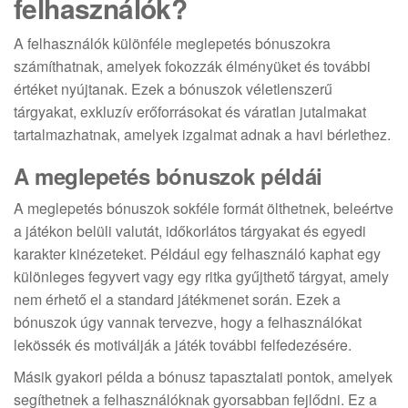
felhasználók?
A felhasználók különféle meglepetés bónuszokra
számíthatnak, amelyek fokozzák élményüket és további
értéket nyújtanak. Ezek a bónuszok véletlenszerű
tárgyakat, exkluzív erőforrásokat és váratlan jutalmakat
tartalmazhatnak, amelyek izgalmat adnak a havi bérlethez.
A meglepetés bónuszok példái
A meglepetés bónuszok sokféle formát ölthetnek, beleértve
a játékon belüli valutát, időkorlátos tárgyakat és egyedi
karakter kinézeteket. Például egy felhasználó kaphat egy
különleges fegyvert vagy egy ritka gyűjthető tárgyat, amely
nem érhető el a standard játékmenet során. Ezek a
bónuszok úgy vannak tervezve, hogy a felhasználókat
lekössék és motiválják a játék további felfedezésére.
Másik gyakori példa a bónusz tapasztalati pontok, amelyek
segíthetnek a felhasználóknak gyorsabban fejlődni. Ez a