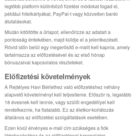
legtöbb platform különböző fizetési módokat fogad el,
például hitelkártyákat, PayPal-t vagy közvetlen banki
átutalásokat.
Miután kitöltötte a űrlapot, ellenőrizze az adatait a
pontosság érdekében, majd küldje el a jelentkezését.
Rövid időn belül egy megerősítő e-mailt kell kapnia, amely
tartalmazza az előfizetésével és az első hónap
bónuszaival kapcsolatos részleteket.
Előfizetési követelmények
A Rejtélyes Havi Bérlethez való előfizetéshez néhány
alapvető követelményt kell teljesítenie. Először is, legalább
18 évesnek kell lennie, vagy szülői engedéllyel kell
rendelkeznie, ha fiatalabb. Ez az életkor-korlátozás
általános az előfizetési szolgáltatások esetében.
Ezen kívül érvényes e-mail cím szükséges a fiók
létrehozásához és az előfizetéssel kapcsolatos