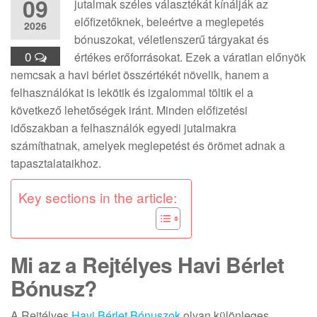
09
jutalmak széles választékát kínálják az
előfizetőknek, beleértve a meglepetés
2026
bónuszokat, véletlenszerű tárgyakat és
0
értékes erőforrásokat. Ezek a váratlan előnyök
nemcsak a havi bérlet összértékét növelik, hanem a
felhasználókat is lekötik és izgalommal töltik el a
következő lehetőségek iránt. Minden előfizetési
időszakban a felhasználók egyedi jutalmakra
számíthatnak, amelyek meglepetést és örömet adnak a
tapasztalataikhoz.
Key sections in the article:
Mi az a Rejtélyes Havi Bérlet
Bónusz?
A Rejtélyes
Havi Bérlet Bónuszok
olyan különleges