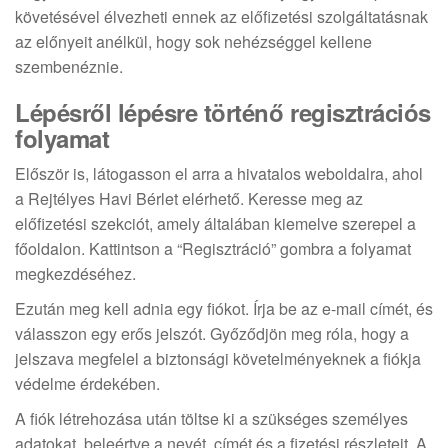
követésével élvezheti ennek az előfizetési szolgáltatásnak
az előnyeit anélkül, hogy sok nehézséggel kellene
szembenéznie.
Lépésről lépésre történő regisztrációs
folyamat
Először is, látogasson el arra a hivatalos weboldalra, ahol
a Rejtélyes Havi Bérlet elérhető. Keresse meg az
előfizetési szekciót, amely általában kiemelve szerepel a
főoldalon. Kattintson a “Regisztráció” gombra a folyamat
megkezdéséhez.
Ezután meg kell adnia egy fiókot. Írja be az e-mail címét, és
válasszon egy erős jelszót. Győződjön meg róla, hogy a
jelszava megfelel a biztonsági követelményeknek a fiókja
védelme érdekében.
A fiók létrehozása után töltse ki a szükséges személyes
adatokat, beleértve a nevét, címét és a fizetési részleteit. A