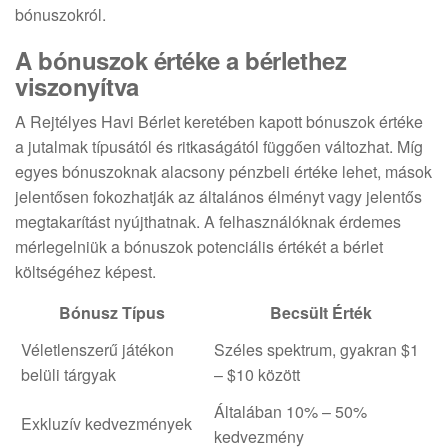
bónuszokról.
A bónuszok értéke a bérlethez
viszonyítva
A Rejtélyes Havi Bérlet keretében kapott bónuszok értéke
a jutalmak típusától és ritkaságától függően változhat. Míg
egyes bónuszoknak alacsony pénzbeli értéke lehet, mások
jelentősen fokozhatják az általános élményt vagy jelentős
megtakarítást nyújthatnak. A felhasználóknak érdemes
mérlegelniük a bónuszok potenciális értékét a bérlet
költségéhez képest.
Bónusz Típus
Becsült Érték
Véletlenszerű játékon
Széles spektrum, gyakran $1
belüli tárgyak
– $10 között
Általában 10% – 50%
Exkluzív kedvezmények
kedvezmény