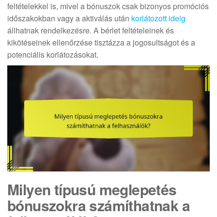
feltételekkel is, mivel a bónuszok csak bizonyos promóciós
időszakokban vagy a aktiválás után
korlátozott ideig
állhatnak rendelkezésre. A bérlet feltételeinek és
kikötéseinek ellenőrzése tisztázza a jogosultságot és a
potenciális korlátozásokat.
Milyen típusú meglepetés
bónuszokra számíthatnak a