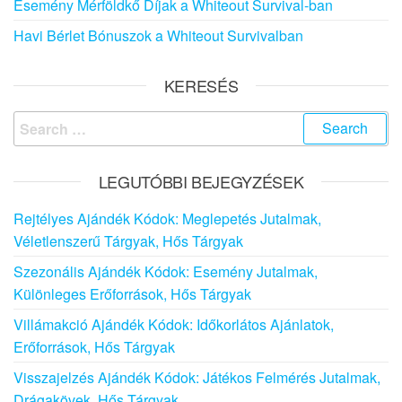
Esemény Mérföldkő Díjak a Whiteout Survival-ban
Havi Bérlet Bónuszok a Whiteout Survivalban
KERESÉS
Search
for:
LEGUTÓBBI BEJEGYZÉSEK
Rejtélyes Ajándék Kódok: Meglepetés Jutalmak,
Véletlenszerű Tárgyak, Hős Tárgyak
Szezonális Ajándék Kódok: Esemény Jutalmak,
Különleges Erőforrások, Hős Tárgyak
Villámakció Ajándék Kódok: Időkorlátos Ajánlatok,
Erőforrások, Hős Tárgyak
Visszajelzés Ajándék Kódok: Játékos Felmérés Jutalmak,
Drágakövek, Hős Tárgyak