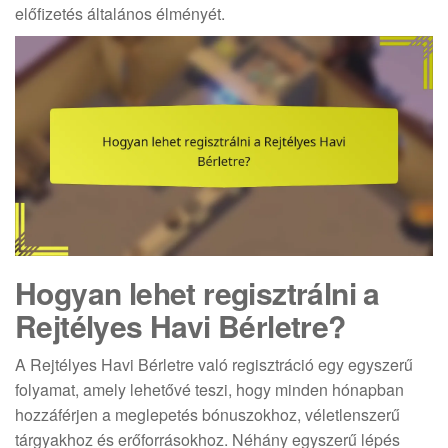
előfizetés általános élményét.
Hogyan lehet regisztrálni a
Rejtélyes Havi Bérletre?
A Rejtélyes Havi Bérletre való regisztráció egy egyszerű
folyamat, amely lehetővé teszi, hogy minden hónapban
hozzáférjen a meglepetés bónuszokhoz, véletlenszerű
tárgyakhoz és erőforrásokhoz. Néhány egyszerű lépés