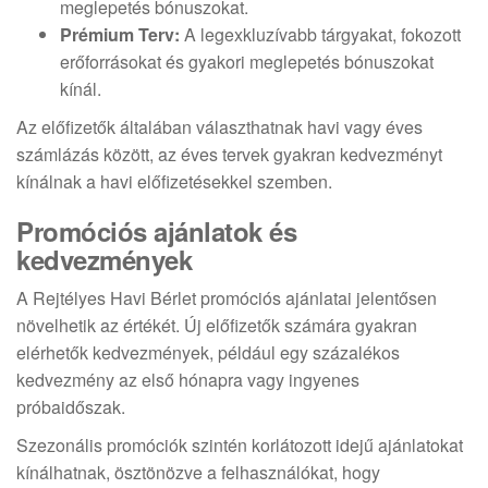
meglepetés bónuszokat.
Prémium Terv:
A legexkluzívabb tárgyakat, fokozott
erőforrásokat és gyakori meglepetés bónuszokat
kínál.
Az előfizetők általában választhatnak havi vagy éves
számlázás között, az éves tervek gyakran kedvezményt
kínálnak a havi előfizetésekkel szemben.
Promóciós ajánlatok és
kedvezmények
A Rejtélyes Havi Bérlet promóciós ajánlatai jelentősen
növelhetik az értékét. Új előfizetők számára gyakran
elérhetők kedvezmények, például egy százalékos
kedvezmény az első hónapra vagy ingyenes
próbaidőszak.
Szezonális promóciók szintén korlátozott idejű ajánlatokat
kínálhatnak, ösztönözve a felhasználókat, hogy